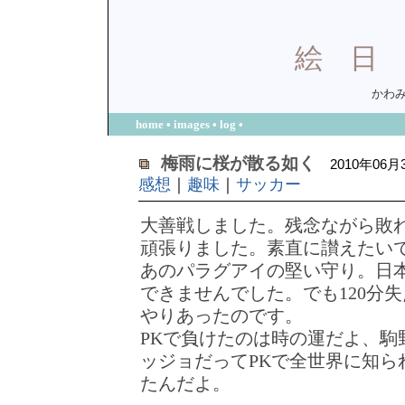
絵
かわみ
home
•
images
•
log
•
梅雨に桜が散る如く
2010年06月
感想
｜
趣味
｜
サッカー
大善戦しました。残念ながら敗
頑張りました。素直に讃えたい
あのパラグアイの堅い守り。日
できませんでした。でも120分
やりあったのです。
PKで負けたのは時の運だよ、駒
ッジョだってPKで全世界に知ら
たんだよ。