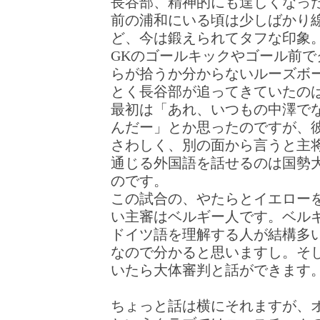
長谷部、精神的にも逞しくなっ
前の浦和にいる頃は少しばかり
ど、今は鍛えられてタフな印象
GKのゴールキックやゴール前で
らが拾うか分からないルーズボ
とく長谷部が追ってきていたの
最初は「あれ、いつもの中澤で
んだー」とか思ったのですが、
さわしく、別の面から言うと主
通じる外国語を話せるのは国勢
のです。
この試合の、やたらとイエロー
い主審はベルギー人です。ベル
ドイツ語を理解する人が結構多
なので分かると思いますし。そ
いたら大体審判と話ができます
ちょっと話は横にそれますが、