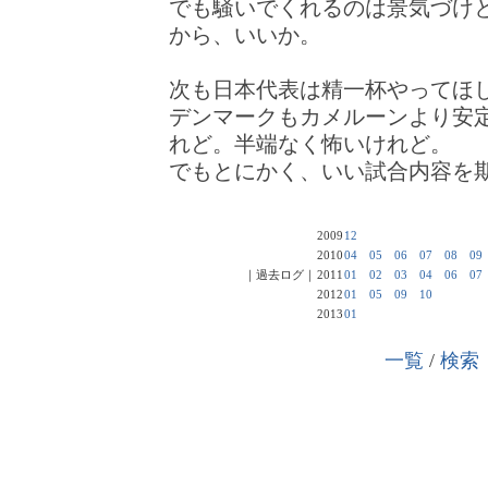
でも騒いでくれるのは景気づけ
から、いいか。
次も日本代表は精一杯やってほ
デンマークもカメルーンより安
れど。半端なく怖いけれど。
でもとにかく、いい試合内容を
2009
12
2010
04
05
06
07
08
09
｜過去ログ｜
2011
01
02
03
04
06
07
2012
01
05
09
10
2013
01
一覧
/
検索