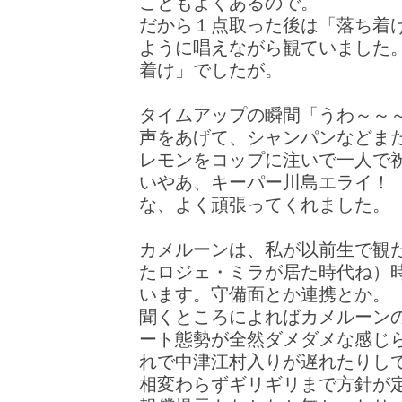
こともよくあるので。
だから１点取った後は「落ち着
ように唱えながら観ていました
着け」でしたが。
タイムアップの瞬間「うわ～～
声をあげて、シャンパンなどま
レモンをコップに注いで一人で
いやあ、キーパー川島エライ！
な、よく頑張ってくれました。
カメルーンは、私が以前生で観
たロジェ・ミラが居た時代ね）
います。守備面とか連携とか。
聞くところによればカメルーン
ート態勢が全然ダメダメな感じら
れで中津江村入りが遅れたりし
相変わらずギリギリまで方針が