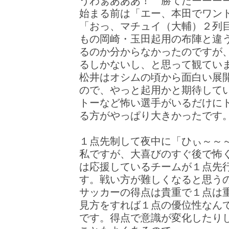
うわぁあああ！ 勝てたーーーー
始まる前は「エー、本田でワント
「おっ、マチュイ（大輔）２列
もの岡崎・玉田起用の布陣と違
るのか分からなかったのですが
るしかないし、と思って観てい
松井はオシムの頃から面白い展
ので、やっと起用かと期待して
トーなど怖い選手がいるだけに
る方がやっぱり大きかったです
１点先制して夜中に「ひぃ～～
私ですが、大喜びのすぐ後で怖
は応援しているチームが１点先
す。戦い方が難しくなると思う
サッカーの得点は貴重で１点は
見方をすれば１点の優位性なん
です。得点で意識が変化したり