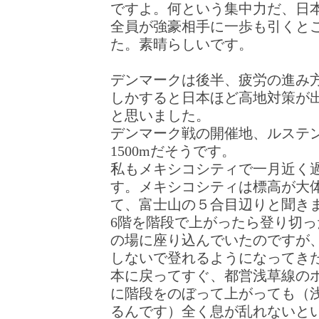
ですよ。何という集中力だ、日
全員が強豪相手に一歩も引くと
た。素晴らしいです。
デンマークは後半、疲労の進み
しかすると日本ほど高地対策が
と思いました。
デンマーク戦の開催地、ルステ
1500mだそうです。
私もメキシコシティで一月近く
す。メキシコシティは標高が大体2
て、富士山の５合目辺りと聞き
6階を階段で上がったら登り切
の場に座り込んでいたのですが
しないで登れるようになってき
本に戻ってすぐ、都営浅草線の
に階段をのぼって上がっても（
るんです）全く息が乱れないと