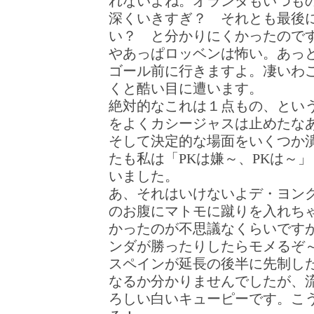
れないよね。オランダもいつも
深くいきすぎ？ それとも最後
い？ と分かりにくかったので
やあっぱロッベンは怖い。あっ
ゴール前に行きますよ。凄いわ
くと酷い目に遭います。
絶対的なこれは１点もの、とい
をよくカシージャスは止めたな
そして決定的な場面をいくつか
たも私は「PKは嫌～、PKは～
いました。
あ、それはいけないよデ・ヨン
のお腹にマトモに蹴りを入れち
かったのが不思議なくらいですが
ンダが勝ったりしたらモメるぞ
スペインが延長の後半に先制し
なるか分かりませんでしたが、
ろしい白いキューピーです。こ