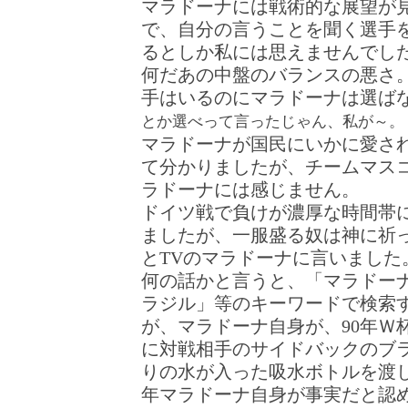
マラドーナには戦術的な展望が
で、自分の言うことを聞く選手
るとしか私には思えませんでし
何だあの中盤のバランスの悪さ
手はいるのにマラドーナは選ば
とか選べって言ったじゃん、私が～。
マラドーナが国民にいかに愛さ
て分かりましたが、チームマス
ラドーナには感じません。
ドイツ戦で負けが濃厚な時間帯
ましたが、一服盛る奴は神に祈
とTVのマラドーナに言いました
何の話かと言うと、「マラドーナ
ラジル」等のキーワードで検索
が、マラドーナ自身が、90年Ｗ
に対戦相手のサイドバックのブ
りの水が入った吸水ボトルを渡
年マラドーナ自身が事実だと認