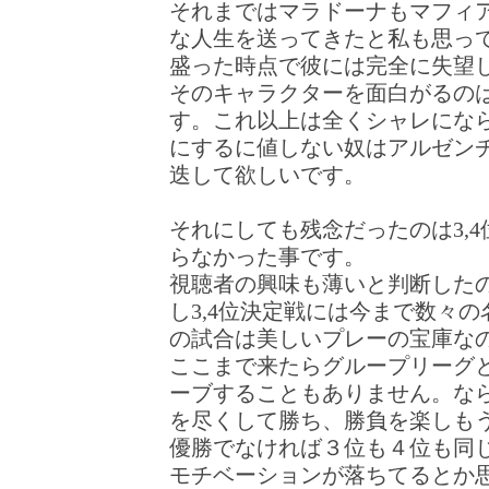
それまではマラドーナもマフィ
な人生を送ってきたと私も思っ
盛った時点で彼には完全に失望
そのキャラクターを面白がるの
す。これ以上は全くシャレにな
にするに値しない奴はアルゼン
迭して欲しいです。
それにしても残念だったのは3,
らなかった事です。
視聴者の興味も薄いと判断した
し3,4位決定戦には今まで数々
の試合は美しいプレーの宝庫な
ここまで来たらグループリーグ
ーブすることもありません。な
を尽くして勝ち、勝負を楽しも
優勝でなければ３位も４位も同
モチベーションが落ちてるとか